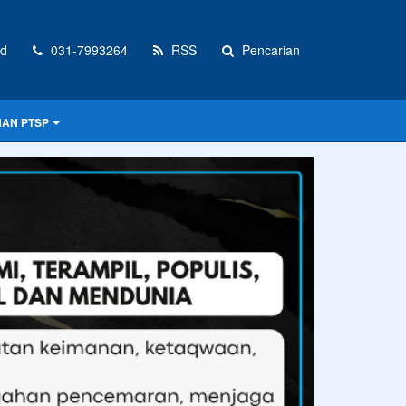
id
031-7993264
RSS
Pencarian
NAN PTSP