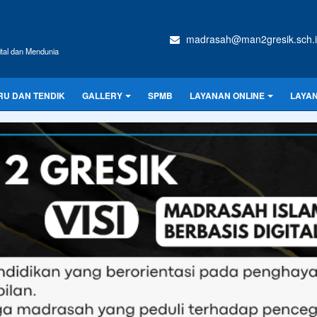
madrasah@man2gresik.sch.
ital dan Mendunia
RU DAN TENDIK
GALLERY
SPMB
LAYANAN ONLINE
LAYA